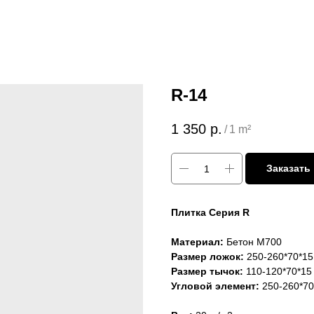
R-14
1 350
р.
/
1 m²
Заказать
Плитка Серия R
Материал:
Бетон M700
Размер ложок:
250-260*70*15
Размер тычок:
110-120*70*15
Угловой элемент:
250-260*70